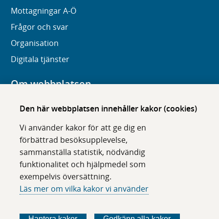
Mottagningar A-Ö
Frågor och svar
Organisation
Digitala tjänster
Om webbplatsen
Om karolinska.se
Den här webbplatsen innehåller kakor (cookies)
Navigation och hittbarhet
Vi använder kakor för att ge dig en
Tillgänglighet
förbättrad besöksupplevelse,
sammanställa statistik, nödvändig
Om cookies
funktionalitet och hjälpmedel som
exempelvis översättning.
Följ oss i sociala medier
Läs mer om vilka kakor vi använder
F
F
F
F
ö
ö
ö
ö
Hantera kakor
Godkänn alla kakor