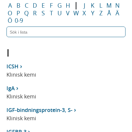
I
A
B
C
D
E
F
G
H
J
K
L
M
N
O
P
Q
R
S
T
U
V
W
X
Y
Z
Å
Ä
Ö
0-9
I
ICSH
Klinisk kemi
IgA
Klinisk kemi
IGF-bindningsprotein-3, S-
Klinisk kemi
IGFBP-3