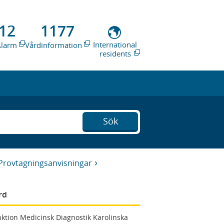
12
1177
International
Alarm
Vårdinformation
residents
Sök
Provtagningsanvisningar
rd
ktion Medicinsk Diagnostik Karolinska