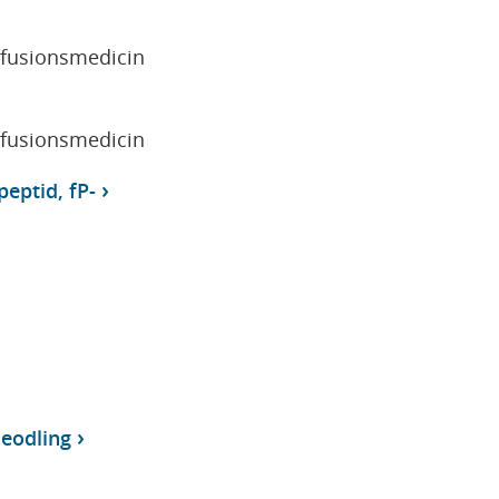
sfusionsmedicin
sfusionsmedicin
peptid, fP-
ieodling