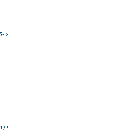
S-
r)