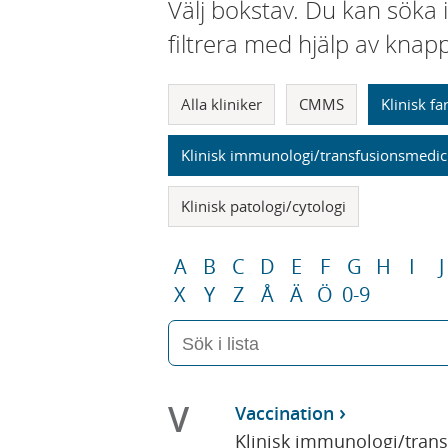
Välj bokstav. Du kan söka 
filtrera med hjälp av knap
Alla kliniker
CMMS
Klinisk f
Klinisk immunologi/transfusionsmedic
Klinisk patologi/cytologi
A
B
C
D
E
F
G
H
I
J
X
Y
Z
Å
Ä
Ö
0-9
V
Vaccination
Klinisk immunologi/tran