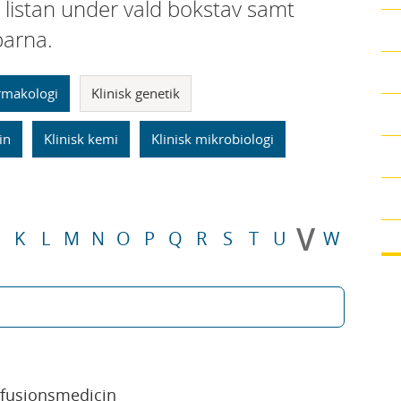
i listan under vald bokstav samt
parna.
armakologi
Klinisk genetik
in
Klinisk kemi
Klinisk mikrobiologi
V
K
L
M
N
O
P
Q
R
S
T
U
W
sfusionsmedicin