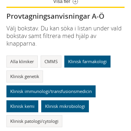
Visa fler
Provtagningsanvisningar A-Ö
Välj bokstav. Du kan söka i listan under vald
bokstav samt filtrera med hjälp av
knapparna.
Alla kliniker
CMMS
Klinisk farmakologi
Klinisk genetik
Klinisk immunologi/transfusionsmedicin
Klinisk kemi
Klinisk mikrobiologi
Klinisk patologi/cytologi