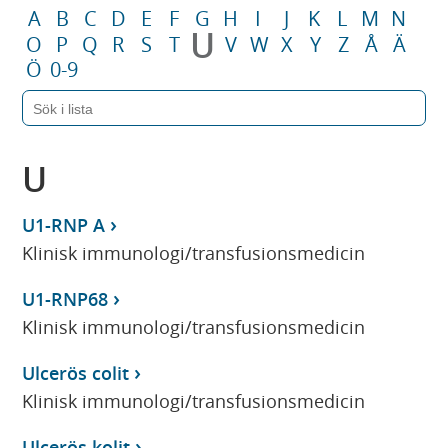
A
B
C
D
E
F
G
H
I
J
K
L
M
N
U
O
P
Q
R
S
T
V
W
X
Y
Z
Å
Ä
Ö
0-9
U
U1-RNP A
Klinisk immunologi/transfusionsmedicin
U1-RNP68
Klinisk immunologi/transfusionsmedicin
Ulcerös colit
Klinisk immunologi/transfusionsmedicin
Ulcerös kolit