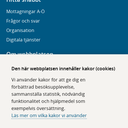
Mottagningar A-Ö
Frågor och svar
Organisation
Digitala tjänster
Om webbplatsen
Om karolinska.se
Den här webbplatsen innehåller kakor (cookies)
Navigation och hittbarhet
Vi använder kakor för att ge dig en
Tillgänglighet
förbättrad besöksupplevelse,
sammanställa statistik, nödvändig
Om cookies
funktionalitet och hjälpmedel som
exempelvis översättning.
Följ oss i sociala medier
Läs mer om vilka kakor vi använder
F
F
F
F