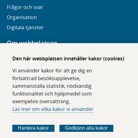
Frågor och svar
Organisation
Digitala tjänster
Om webbplatsen
Om karolinska.se
Den här webbplatsen innehåller kakor (cookies)
Navigation och hittbarhet
Vi använder kakor för att ge dig en
Tillgänglighet
förbättrad besöksupplevelse,
sammanställa statistik, nödvändig
Om cookies
funktionalitet och hjälpmedel som
exempelvis översättning.
Följ oss i sociala medier
Läs mer om vilka kakor vi använder
F
F
F
F
ö
ö
ö
ö
Hantera kakor
Godkänn alla kakor
l
l
l
l