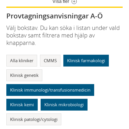
Visa fler
Provtagningsanvisningar A-Ö
Välj bokstav. Du kan söka i listan under vald
bokstav samt filtrera med hjälp av
knapparna.
Alla kliniker
CMMS
Klinisk farmakologi
Klinisk genetik
Klinisk immunologi/transfusionsmedicin
Klinisk kemi
Klinisk mikrobiologi
Klinisk patologi/cytologi