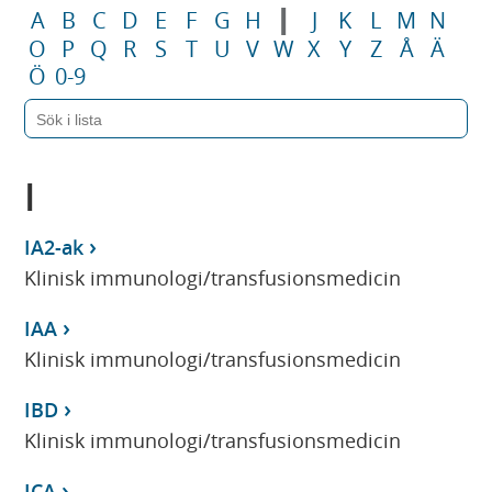
I
A
B
C
D
E
F
G
H
J
K
L
M
N
O
P
Q
R
S
T
U
V
W
X
Y
Z
Å
Ä
Ö
0-9
I
IA2-ak
Klinisk immunologi/transfusionsmedicin
IAA
Klinisk immunologi/transfusionsmedicin
IBD
Klinisk immunologi/transfusionsmedicin
ICA