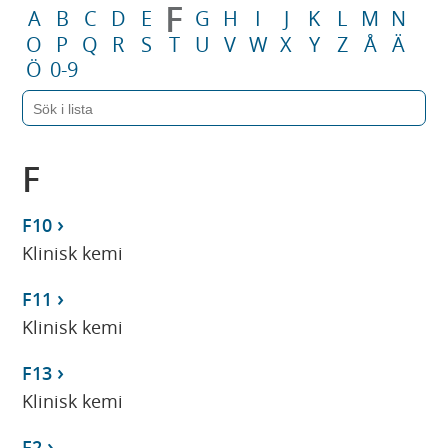
F
A
B
C
D
E
G
H
I
J
K
L
M
N
O
P
Q
R
S
T
U
V
W
X
Y
Z
Å
Ä
Ö
0-9
F
F10
Klinisk kemi
F11
Klinisk kemi
F13
Klinisk kemi
F2