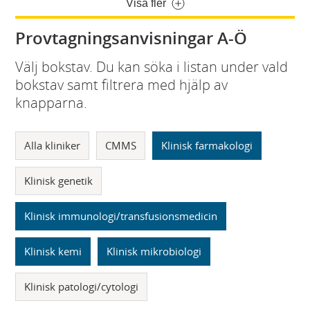
Visa fler
Provtagningsanvisningar A-Ö
Välj bokstav. Du kan söka i listan under vald
bokstav samt filtrera med hjälp av
knapparna.
Alla kliniker
CMMS
Klinisk farmakologi
Klinisk genetik
Klinisk immunologi/transfusionsmedicin
Klinisk kemi
Klinisk mikrobiologi
Klinisk patologi/cytologi