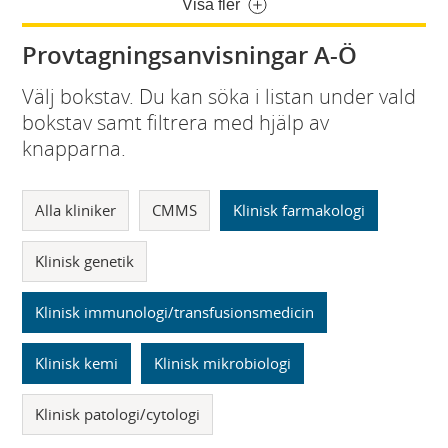
Visa fler
Provtagningsanvisningar A-Ö
Välj bokstav. Du kan söka i listan under vald
bokstav samt filtrera med hjälp av
knapparna.
Alla kliniker
CMMS
Klinisk farmakologi
Klinisk genetik
Klinisk immunologi/transfusionsmedicin
Klinisk kemi
Klinisk mikrobiologi
Klinisk patologi/cytologi