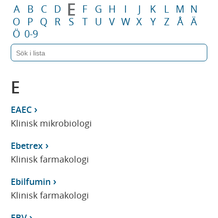
E
A
B
C
D
F
G
H
I
J
K
L
M
N
O
P
Q
R
S
T
U
V
W
X
Y
Z
Å
Ä
Ö
0-9
E
EAEC
Klinisk mikrobiologi
Ebetrex
Klinisk farmakologi
Ebilfumin
Klinisk farmakologi
EBV