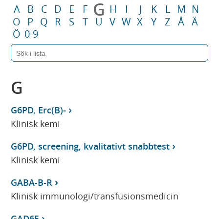
G
A
B
C
D
E
F
H
I
J
K
L
M
N
O
P
Q
R
S
T
U
V
W
X
Y
Z
Å
Ä
Ö
0-9
G
G6PD, Erc(B)-
Klinisk kemi
G6PD, screening, kvalitativt snabbtest
Klinisk kemi
GABA-B-R
Klinisk immunologi/transfusionsmedicin
GAD65