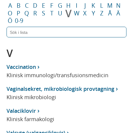
A
B
C
D
E
F
G
H
I
J
K
L
M
N
V
O
P
Q
R
S
T
U
W
X
Y
Z
Å
Ä
Ö
0-9
V
Vaccination
Klinisk immunologi/transfusionsmedicin
Vaginalsekret, mikrobiologisk provtagning
Klinisk mikrobiologi
Valaciklovir
Klinisk farmakologi
Valcyte (valganciklovir)