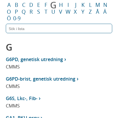
G
A
B
C
D
E
F
H
I
J
K
L
M
N
O
P
Q
R
S
T
U
V
W
X
Y
Z
Å
Ä
Ö
0-9
G
G6PD, genetisk utredning
CMMS
G6PD-brist, genetisk utredning
CMMS
G6S, Lkc-, Fib-
CMMS
GA1, PKU-prov