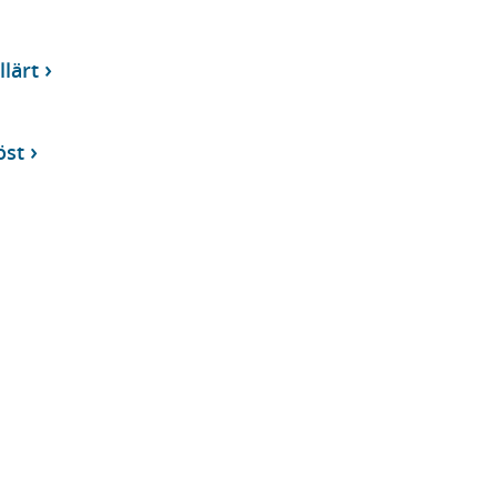
llärt
öst