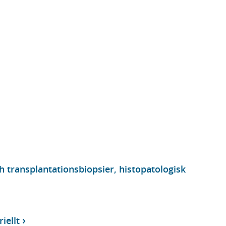
ch transplantationsbiopsier, histopatologisk
iellt