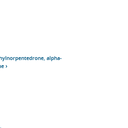
hylnorpentedrone, alpha-
ne