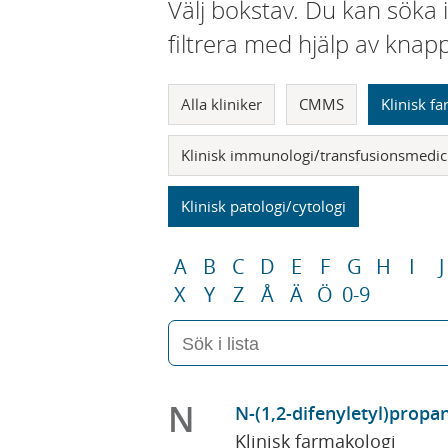
Välj bokstav. Du kan söka 
filtrera med hjälp av knap
Alla kliniker
CMMS
Klinisk f
Klinisk immunologi/transfusionsmedic
Klinisk patologi/cytologi
A
B
C
D
E
F
G
H
I
J
X
Y
Z
Å
Ä
Ö
0-9
N
N-(1,2-difenyletyl)propa
Klinisk farmakologi