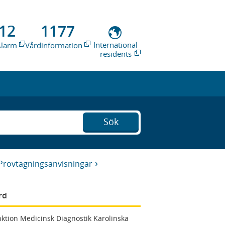
12
1177
International
Alarm
Vårdinformation
residents
Sök
Provtagningsanvisningar
rd
ktion Medicinsk Diagnostik Karolinska