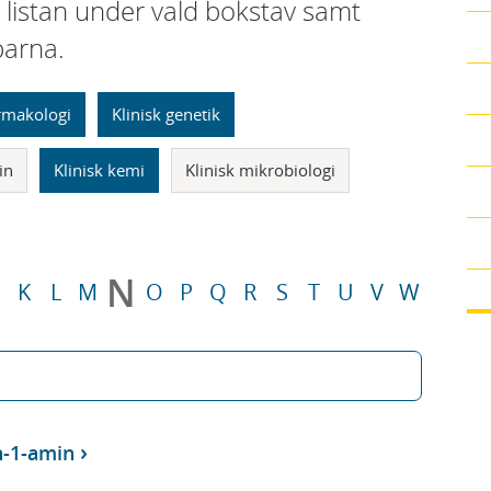
i listan under vald bokstav samt
parna.
armakologi
Klinisk genetik
in
Klinisk kemi
Klinisk mikrobiologi
N
K
L
M
O
P
Q
R
S
T
U
V
W
n-1-amin