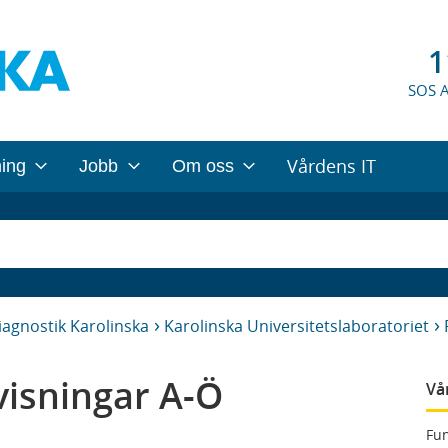
1
SOS 
Vårdens IT
ning
Jobb
Om oss
iagnostik Karolinska
Karolinska Universitetslaboratoriet
isningar A-Ö
Vå
Fun