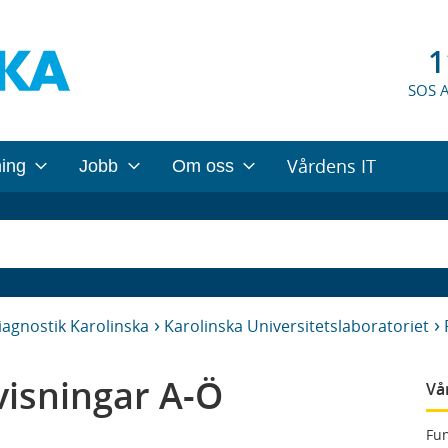
1
SOS 
Vårdens IT
ning
Jobb
Om oss
iagnostik Karolinska
Karolinska Universitetslaboratoriet
isningar A-Ö
Vå
Fun