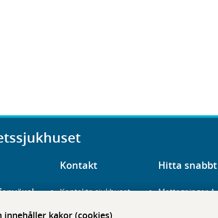
etssjukhuset
Kontakt
Hitta snabbt
fonväxel
Kontakta sjukhuset
Mottagningar A
23 700 00
Hitta hit
Frågor och svar
innehåller kakor (cookies)