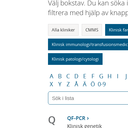
Välj bokstav. Du kan söka 
filtrera med hjälp av knap
Alla kliniker
CMMS
Klinisk f
Klinisk immunologi/transfusionsmedic
Klinisk patologi/cytologi
A
B
C
D
E
F
G
H
I
J
X
Y
Z
Å
Ä
Ö
0-9
Q
QF-PCR
Klinisk genetik