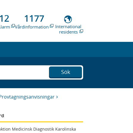
12
1177
International
Alarm
Vårdinformation
residents
Sök
Provtagningsanvisningar
rd
ktion Medicinsk Diagnostik Karolinska