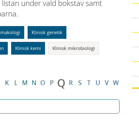
i listan under vald bokstav samt
parna.
armakologi
Klinisk genetik
in
Klinisk kemi
Klinisk mikrobiologi
Q
K
L
M
N
O
P
R
S
T
U
V
W