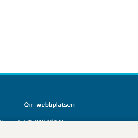
Om webbplatsen
-Ö
Om karolinska.se
Navigation och