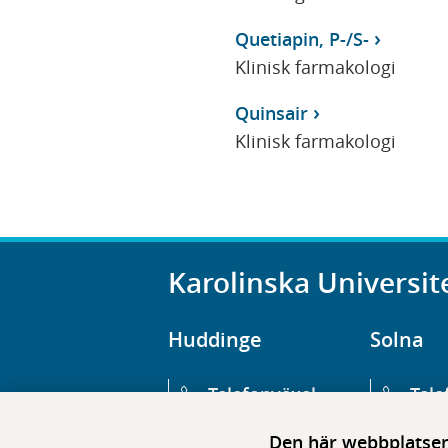
Quetiapin, P-/S-
Klinisk farmakologi
Quinsair
Klinisk farmakologi
Karolinska Universit
Huddinge
Solna
Telefonväxel
Tele
08-123 800 00
08-1
Den här webbplatsen 