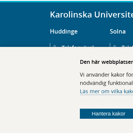
Karolinska Universit
Huddinge
Solna
Telefonväxel
Tele
08-123 800 00
08-1
Den här webbplatsen 
Huvudentré
Huv
Vi använder kakor för
Hälsovägen 13
Euge
nödvändig funktional
Läs mer om vilka kak
Följ oss i sociala medier
Hantera kakor
F
F
F
F
ö
ö
ö
ö