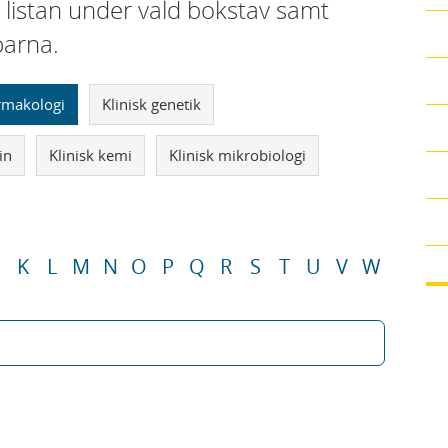
i listan under vald bokstav samt
parna.
armakologi
Klinisk genetik
in
Klinisk kemi
Klinisk mikrobiologi
K
L
M
N
O
P
Q
R
S
T
U
V
W