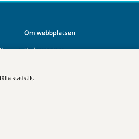
Om webbplatsen
-Ö
Om karolinska.se
Navigation och
hittbarhet
lla statistik,
Tillgänglighet
Om cookies