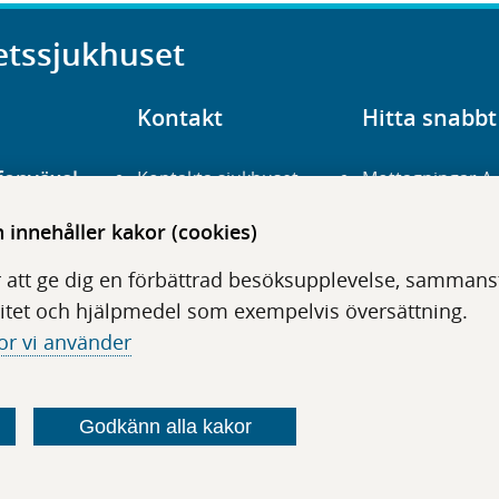
etssjukhuset
Kontakt
Hitta snabbt
fonväxel
Kontakta sjukhuset
Mottagningar A
23 700 00
Hitta hit
Frågor och svar
innehåller kakor (cookies)
För vårdgivare
Organisation
udentré
 att ge dig en förbättrad besöksupplevelse, sammanstä
niavägen 3
Press
Digitala tjänster
itet och hjälpmedel som exempelvis översättning.
or vi använder
Godkänn alla kakor