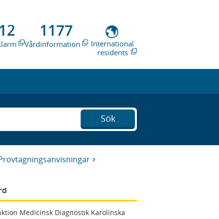
12
1177
International
Alarm
Vårdinformation
residents
Sök
Provtagningsanvisningar
rd
ktion Medicinsk Diagnostik Karolinska