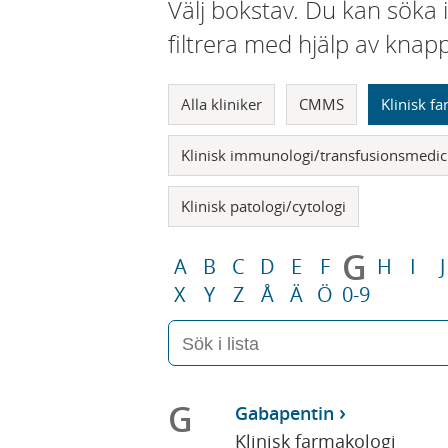
Välj bokstav. Du kan söka 
filtrera med hjälp av knap
Alla kliniker
CMMS
Klinisk f
Klinisk immunologi/transfusionsmedic
Klinisk patologi/cytologi
G
A
B
C
D
E
F
H
I
J
X
Y
Z
Å
Ä
Ö
0-9
G
Gabapentin
Klinisk farmakologi