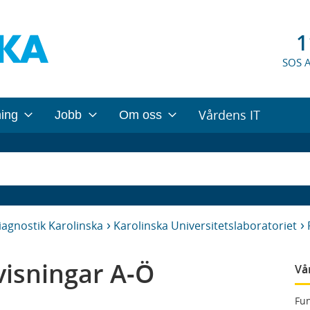
1
SOS 
Vårdens IT
ning
Jobb
Om oss
iagnostik Karolinska
Karolinska Universitetslaboratoriet
isningar A-Ö
Vå
Fun