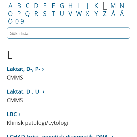
L
A
B
C
D
E
F
G
H
I
J
K
M
N
O
P
Q
R
S
T
U
V
W
X
Y
Z
Å
Ä
Ö
0-9
L
Laktat, D-, P-
CMMS
Laktat, D-, U-
CMMS
LBC
Klinisk patologi/cytologi
LCHAD-brist, genetisk diagnostik, DNA-