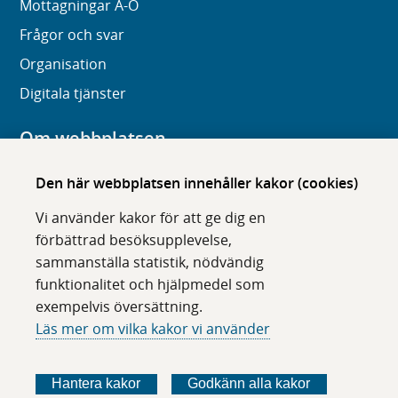
Mottagningar A-Ö
Frågor och svar
Organisation
Digitala tjänster
Om webbplatsen
Om karolinska.se
Den här webbplatsen innehåller kakor (cookies)
Navigation och hittbarhet
Vi använder kakor för att ge dig en
Tillgänglighet
förbättrad besöksupplevelse,
sammanställa statistik, nödvändig
Om cookies
funktionalitet och hjälpmedel som
exempelvis översättning.
Följ oss i sociala medier
Läs mer om vilka kakor vi använder
F
F
F
F
ö
ö
ö
ö
Hantera kakor
Godkänn alla kakor
l
l
l
l