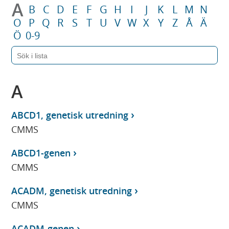
A
B
C
D
E
F
G
H
I
J
K
L
M
N
O
P
Q
R
S
T
U
V
W
X
Y
Z
Å
Ä
Ö
0-9
A
ABCD1, genetisk utredning
CMMS
ABCD1-genen
CMMS
ACADM, genetisk utredning
CMMS
ACADM-genen