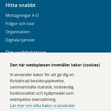
Hitta snabbt
Mottagningar A-Ö
Frågor och svar
Organisation
Digitala tjänster
Om webbplatsen
Om karolinska.se
Den här webbplatsen innehåller kakor (cookies)
Navigation och hittbarhet
Vi använder kakor för att ge dig en
Tillgänglighet
förbättrad besöksupplevelse,
sammanställa statistik, nödvändig
Om cookies
funktionalitet och hjälpmedel som
exempelvis översättning.
Följ oss i sociala medier
Läs mer om vilka kakor vi använder
F
F
F
F