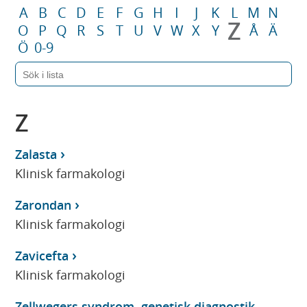
A
B
C
D
E
F
G
H
I
J
K
L
M
N
Z
O
P
Q
R
S
T
U
V
W
X
Y
Å
Ä
Ö
0-9
Z
Zalasta
Klinisk farmakologi
Zarondan
Klinisk farmakologi
Zavicefta
Klinisk farmakologi
Zellwegers syndrom, genetisk diagnostik,