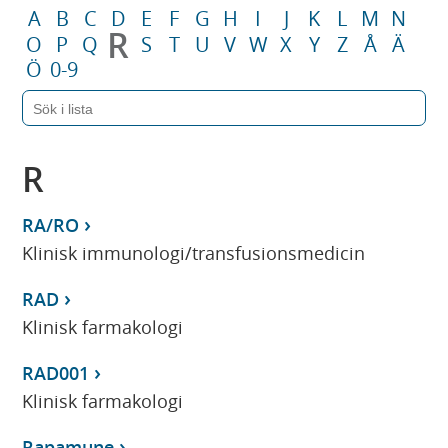
A
B
C
D
E
F
G
H
I
J
K
L
M
N
R
O
P
Q
S
T
U
V
W
X
Y
Z
Å
Ä
Ö
0-9
R
RA/RO
Klinisk immunologi/transfusionsmedicin
RAD
Klinisk farmakologi
RAD001
Klinisk farmakologi
Rapamune