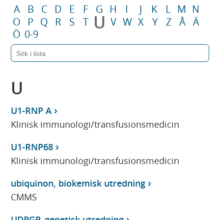
A
B
C
D
E
F
G
H
I
J
K
L
M
N
U
O
P
Q
R
S
T
V
W
X
Y
Z
Å
Ä
Ö
0-9
U
U1-RNP A
Klinisk immunologi/transfusionsmedicin
U1-RNP68
Klinisk immunologi/transfusionsmedicin
ubiquinon, biokemisk utredning
CMMS
UDPGP, genetisk utredning