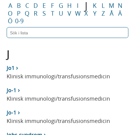
J
A
B
C
D
E
F
G
H
I
K
L
M
N
O
P
Q
R
S
T
U
V
W
X
Y
Z
Å
Ä
Ö
0-9
J
Jo1
Klinisk immunologi/transfusionsmedicin
Jo-1
Klinisk immunologi/transfusionsmedicin
Jo-1
Klinisk immunologi/transfusionsmedicin
Jobs syndrom