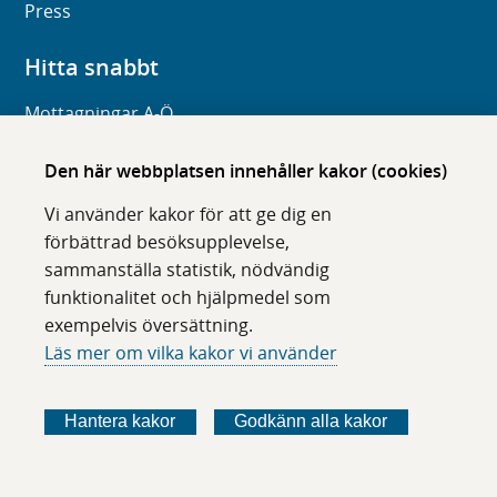
Press
Hitta snabbt
Mottagningar A-Ö
Frågor och svar
Den här webbplatsen innehåller kakor (cookies)
Organisation
Vi använder kakor för att ge dig en
Digitala tjänster
förbättrad besöksupplevelse,
sammanställa statistik, nödvändig
Om webbplatsen
funktionalitet och hjälpmedel som
exempelvis översättning.
Om karolinska.se
Läs mer om vilka kakor vi använder
Navigation och hittbarhet
Tillgänglighet
Hantera kakor
Godkänn alla kakor
Om cookies