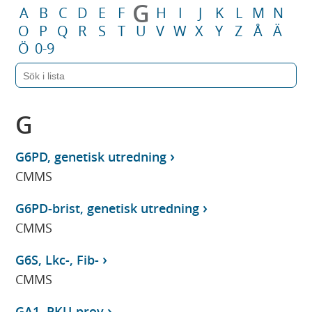
G
A
B
C
D
E
F
H
I
J
K
L
M
N
O
P
Q
R
S
T
U
V
W
X
Y
Z
Å
Ä
Ö
0-9
G
G6PD, genetisk utredning
CMMS
G6PD-brist, genetisk utredning
CMMS
G6S, Lkc-, Fib-
CMMS
GA1, PKU-prov