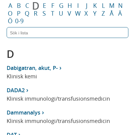
D
A
B
C
E
F
G
H
I
J
K
L
M
N
O
P
Q
R
S
T
U
V
W
X
Y
Z
Å
Ä
Ö
0-9
D
Dabigatran, akut, P-
Klinisk kemi
DADA2
Klinisk immunologi/transfusionsmedicin
Dammanalys
Klinisk immunologi/transfusionsmedicin
DAT