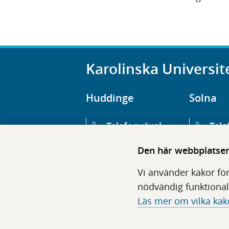
Karolinska Universit
Huddinge
Solna
Telefonväxel
Tele
08-123 800 00
08-1
Den här webbplatsen 
Huvudentré
Huv
Vi använder kakor för
Hälsovägen 13
Euge
nödvändig funktional
Läs mer om vilka kak