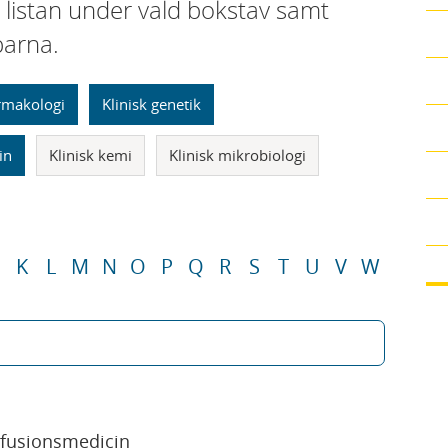
i listan under vald bokstav samt
parna.
armakologi
Klinisk genetik
in
Klinisk kemi
Klinisk mikrobiologi
K
L
M
N
O
P
Q
R
S
T
U
V
W
sfusionsmedicin