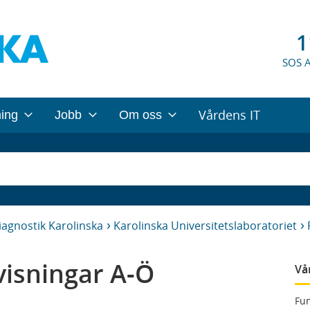
1
SOS 
Vårdens IT
ning
Jobb
Om oss
iagnostik Karolinska
Karolinska Universitetslaboratoriet
isningar A-Ö
Vå
Fun