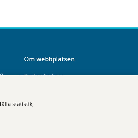
Om webbplatsen
-Ö
Om karolinska.se
Navigation och
hittbarhet
lla statistik,
Tillgänglighet
Om cookies