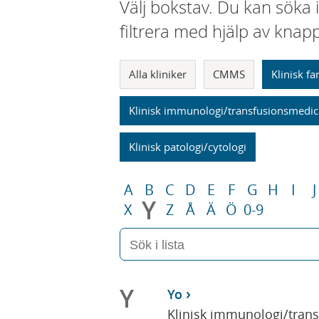
Välj bokstav. Du kan söka 
filtrera med hjälp av knap
Alla kliniker
CMMS
Klinisk f
Klinisk immunologi/transfusionsmedic
Klinisk patologi/cytologi
A
B
C
D
E
F
G
H
I
J
Y
X
Z
Å
Ä
Ö
0-9
Y
Yo
Klinisk immunologi/tran