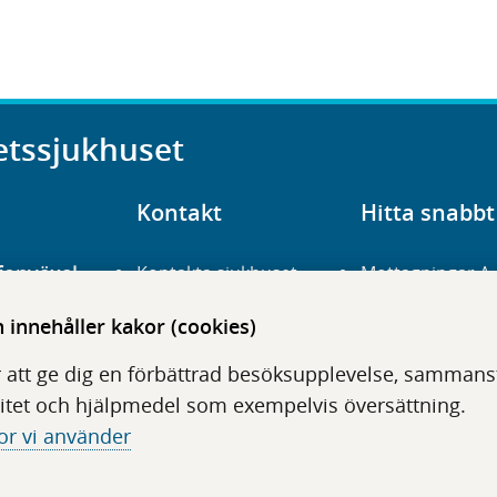
etssjukhuset
Kontakt
Hitta snabbt
fonväxel
Kontakta sjukhuset
Mottagningar A
23 700 00
Hitta hit
Frågor och svar
innehåller kakor (cookies)
För vårdgivare
Organisation
udentré
 att ge dig en förbättrad besöksupplevelse, sammanstä
niavägen 3
Press
Digitala tjänster
itet och hjälpmedel som exempelvis översättning.
or vi använder