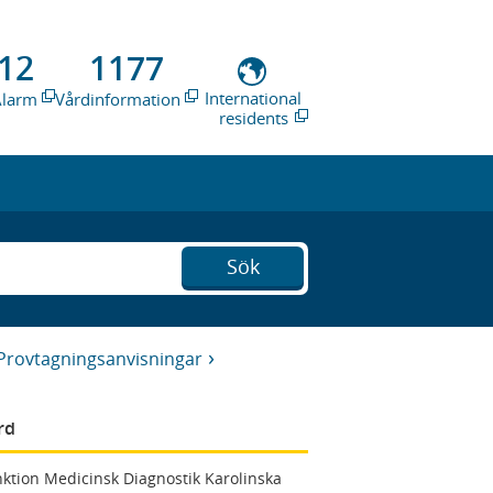
12
1177
International
Alarm
Vårdinformation
residents
Sök
Provtagningsanvisningar
rd
ktion Medicinsk Diagnostik Karolinska