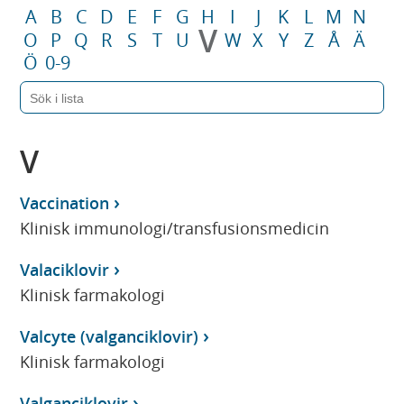
A
B
C
D
E
F
G
H
I
J
K
L
M
N
V
O
P
Q
R
S
T
U
W
X
Y
Z
Å
Ä
Ö
0-9
V
Vaccination
Klinisk immunologi/transfusionsmedicin
Valaciklovir
Klinisk farmakologi
Valcyte (valganciklovir)
Klinisk farmakologi
Valganciklovir