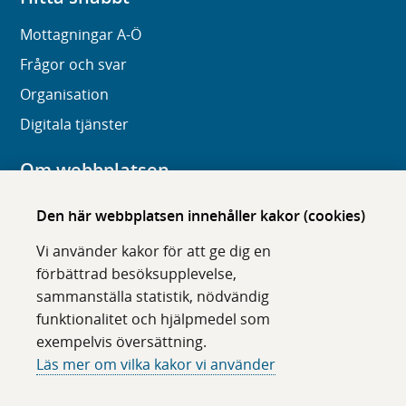
Mottagningar A-Ö
Frågor och svar
Organisation
Digitala tjänster
Om webbplatsen
Om karolinska.se
Den här webbplatsen innehåller kakor (cookies)
Navigation och hittbarhet
Vi använder kakor för att ge dig en
Tillgänglighet
förbättrad besöksupplevelse,
sammanställa statistik, nödvändig
Om cookies
funktionalitet och hjälpmedel som
exempelvis översättning.
Följ oss i sociala medier
Läs mer om vilka kakor vi använder
F
F
F
F