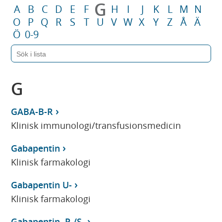
G
A
B
C
D
E
F
H
I
J
K
L
M
N
O
P
Q
R
S
T
U
V
W
X
Y
Z
Å
Ä
Ö
0-9
G
GABA-B-R
Klinisk immunologi/transfusionsmedicin
Gabapentin
Klinisk farmakologi
Gabapentin U-
Klinisk farmakologi
Gabapentin, P-/S-