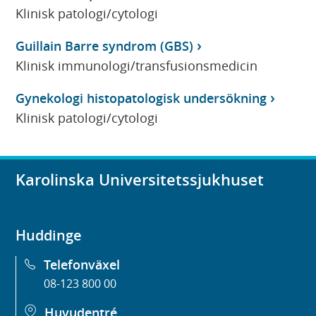
Klinisk patologi/cytologi
Guillain Barre syndrom (GBS)
Klinisk immunologi/transfusionsmedicin
Gynekologi histopatologisk undersökning
Klinisk patologi/cytologi
Karolinska Universitetssjukhuset
Huddinge
Telefonväxel
08-123 800 00
Huvudentré