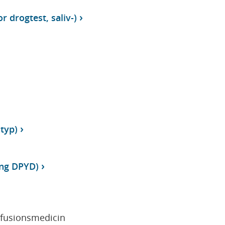
r drogtest, saliv-)
typ)
ing DPYD)
sfusionsmedicin