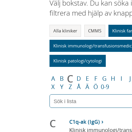
Välj bokstav. Du kan söka 
filtrera med hjälp av knap
Alla kliniker
CMMS
Klinisk f
Klinisk immunologi/transfusionsmedic
Klinisk patologi/cytologi
C
A
B
D
E
F
G
H
I
J
X
Y
Z
Å
Ä
Ö
0-9
C
C1q-ak (IgG)
Klinisk immunologi/tran