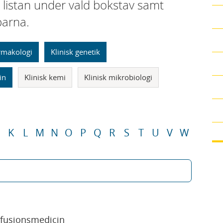
i listan under vald bokstav samt
parna.
armakologi
Klinisk genetik
in
Klinisk kemi
Klinisk mikrobiologi
K
L
M
N
O
P
Q
R
S
T
U
V
W
sfusionsmedicin