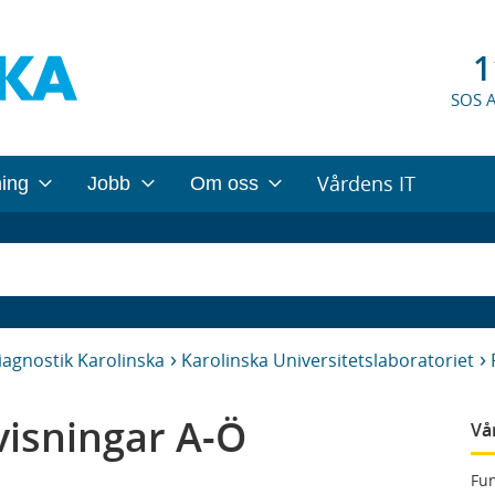
1
SOS 
Vårdens IT
ning
Jobb
Om oss
iagnostik Karolinska
Karolinska Universitetslaboratoriet
isningar A-Ö
Vå
Fun