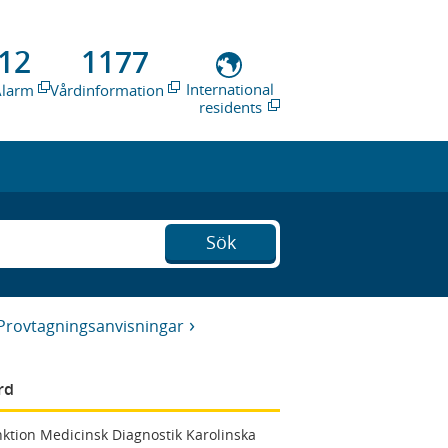
12
1177
International
Alarm
Vårdinformation
residents
Sök
Provtagningsanvisningar
rd
ktion Medicinsk Diagnostik Karolinska