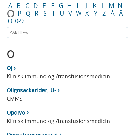
A
B
C
D
E
F
G
H
I
J
K
L
M
N
O
P
Q
R
S
T
U
V
W
X
Y
Z
Å
Ä
Ö
0-9
O
OJ
Klinisk immunologi/transfusionsmedicin
Oligosackarider, U-
CMMS
Opdivo
Klinisk immunologi/transfusionsmedicin
Operationspreparat