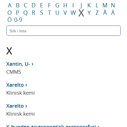
A
B
C
D
E
F
G
H
I
J
K
L
M
N
X
O
P
Q
R
S
T
U
V
W
Y
Z
Å
Ä
Ö
0-9
X
Xantin, U-
CMMS
Xarelto
Klinisk kemi
Xarelto
Klinisk kemi
X-bunden erytropoetisk protoporfyri