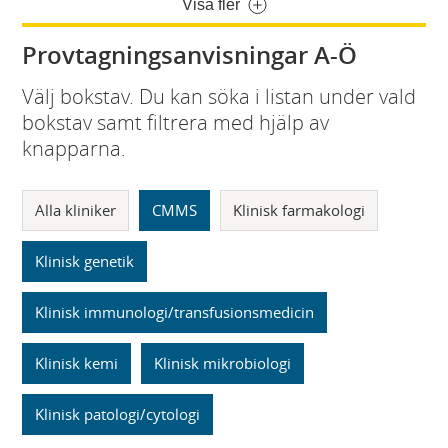
Visa fler
Provtagningsanvisningar A-Ö
Välj bokstav. Du kan söka i listan under vald
bokstav samt filtrera med hjälp av
knapparna.
Alla kliniker
CMMS
Klinisk farmakologi
Klinisk genetik
Klinisk immunologi/transfusionsmedicin
Klinisk kemi
Klinisk mikrobiologi
Klinisk patologi/cytologi