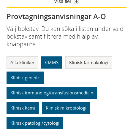
Visa fler
Provtagningsanvisningar A-Ö
Välj bokstav. Du kan söka i listan under vald
bokstav samt filtrera med hjälp av
knapparna.
Alla kliniker
CMMS
Klinisk farmakologi
Klinisk genetik
Klinisk immunologi/transfusionsmedicin
Klinisk kemi
Klinisk mikrobiologi
Klinisk patologi/cytologi