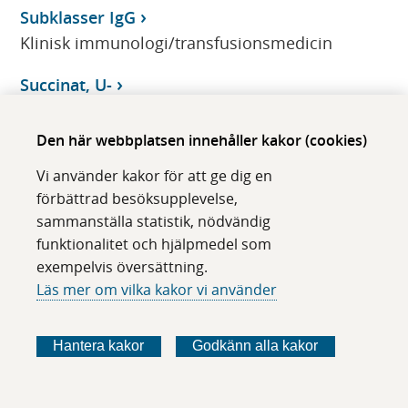
Subklasser IgG
Klinisk immunologi/transfusionsmedicin
Succinat, U-
CMMS
Den här webbplatsen innehåller kakor (cookies)
succinat-cytocrom c reduktas (komplex II+III)
Vi använder kakor för att ge dig en
EC 1.3.5.1 + EC 7.1.1.8
förbättrad besöksupplevelse,
CMMS
sammanställa statistik, nödvändig
funktionalitet och hjälpmedel som
Succinatdehydrogenas (komplex II) EC 1.3.5.1
exempelvis översättning.
CMMS
Läs mer om vilka kakor vi använder
Succinyladenosin, U-
CMMS
Hantera kakor
Godkänn alla kakor
Sulfamidas, Lkc-, Fib-
CMMS