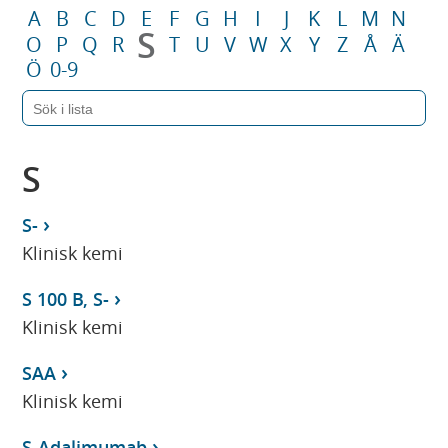
A
B
C
D
E
F
G
H
I
J
K
L
M
N
S
O
P
Q
R
T
U
V
W
X
Y
Z
Å
Ä
Ö
0-9
S
S-
Klinisk kemi
S 100 B, S-
Klinisk kemi
SAA
Klinisk kemi
S-Adalimumab