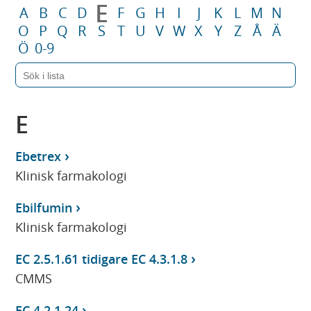
E
A
B
C
D
F
G
H
I
J
K
L
M
N
O
P
Q
R
S
T
U
V
W
X
Y
Z
Å
Ä
Ö
0-9
E
Ebetrex
Klinisk farmakologi
Ebilfumin
Klinisk farmakologi
EC 2.5.1.61 tidigare EC 4.3.1.8
CMMS
EC 4.2.1.24