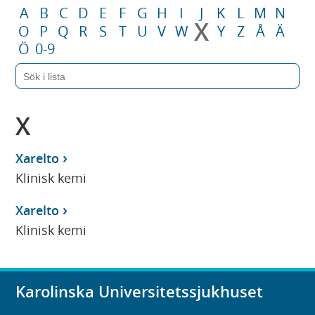
A
B
C
D
E
F
G
H
I
J
K
L
M
N
X
O
P
Q
R
S
T
U
V
W
Y
Z
Å
Ä
Ö
0-9
X
Xarelto
Klinisk kemi
Xarelto
Klinisk kemi
Karolinska Universitetssjukhuset