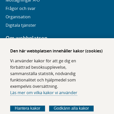
Mottagningar A-Ö
Frågor och svar
Organisation
Digitala tjänster
Om webbplatsen
Om karolinska.se
Den här webbplatsen innehåller kakor (cookies)
Navigation och hittbarhet
Vi använder kakor för att ge dig en
Tillgänglighet
förbättrad besöksupplevelse,
sammanställa statistik, nödvändig
Om cookies
funktionalitet och hjälpmedel som
exempelvis översättning.
Följ oss i sociala medier
Läs mer om vilka kakor vi använder
F
F
F
F
ö
ö
ö
ö
Hantera kakor
Godkänn alla kakor
l
l
l
l