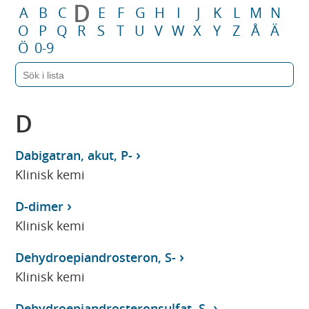
D
A
B
C
E
F
G
H
I
J
K
L
M
N
O
P
Q
R
S
T
U
V
W
X
Y
Z
Å
Ä
Ö
0-9
D
Dabigatran, akut, P-
Klinisk kemi
D-dimer
Klinisk kemi
Dehydroepiandrosteron, S-
Klinisk kemi
Dehydroepiandrosteronsulfat, S-