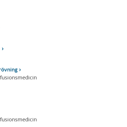
I
rövning
sfusionsmedicin
sfusionsmedicin