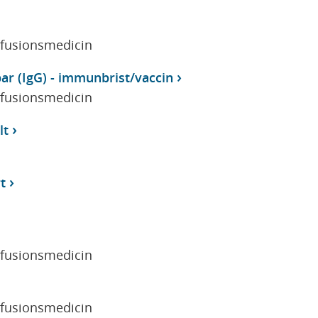
sfusionsmedicin
ar (IgG) - immunbrist/vaccin
sfusionsmedicin
lt
t
sfusionsmedicin
sfusionsmedicin