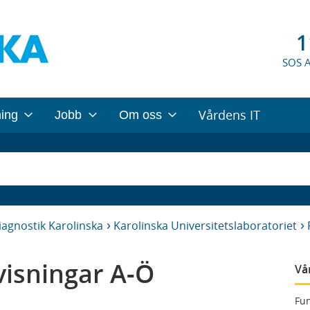
1
SOS 
Vårdens IT
ning
Jobb
Om oss
iagnostik Karolinska
Karolinska Universitetslaboratoriet
isningar A-Ö
Vå
Fun