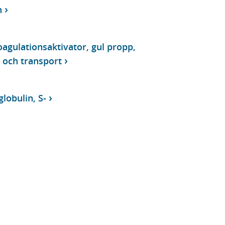
n
agulationsaktivator, gul propp,
 och transport
obulin, S-