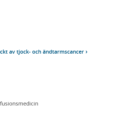
äckt av tjock- och ändtarmscancer
sfusionsmedicin