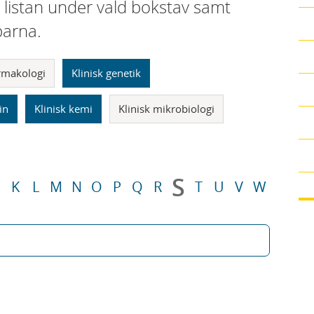
i listan under vald bokstav samt
parna.
armakologi
Klinisk genetik
in
Klinisk kemi
Klinisk mikrobiologi
S
K
L
M
N
O
P
Q
R
T
U
V
W