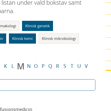
i listan under vald bokstav samt
parna.
armakologi
Klinisk genetik
in
Klinisk kemi
Klinisk mikrobiologi
M
K
L
N
O
P
Q
R
S
T
U
V
sfusionsmedicin