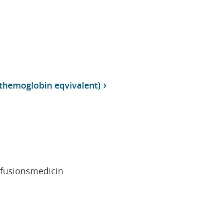
ythemoglobin eqvivalent)
sfusionsmedicin