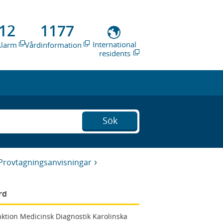
12
1177
International
Alarm
Vårdinformation
residents
Sök
Provtagningsanvisningar
rd
ktion Medicinsk Diagnostik Karolinska