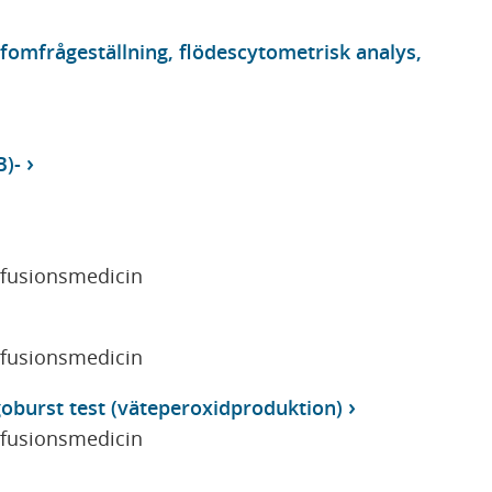
fomfrågeställning, flödescytometrisk analys,
)-
sfusionsmedicin
sfusionsmedicin
goburst test (väteperoxidproduktion)
sfusionsmedicin