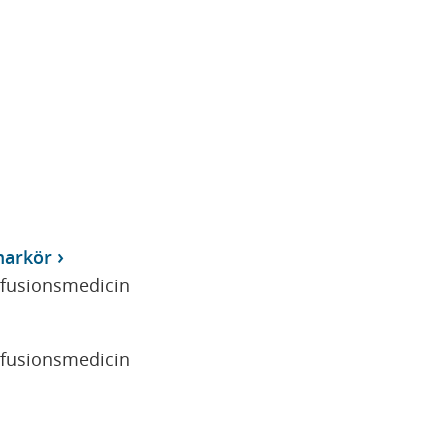
markör
sfusionsmedicin
sfusionsmedicin