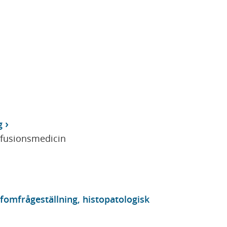
g
sfusionsmedicin
fomfrågeställning, histopatologisk