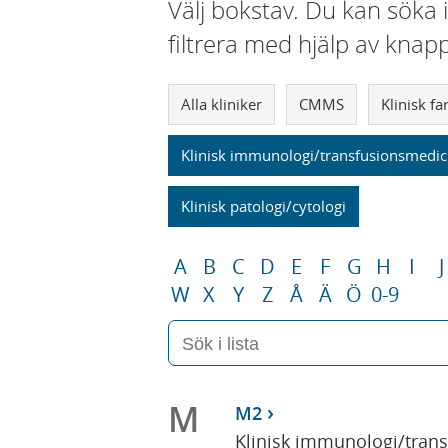
Välj bokstav. Du kan söka 
filtrera med hjälp av knap
Alla kliniker
CMMS
Klinisk f
Klinisk immunologi/transfusionsmedic
Klinisk patologi/cytologi
A
B
C
D
E
F
G
H
I
J
W
X
Y
Z
Å
Ä
Ö
0-9
M
M2
Klinisk immunologi/tran