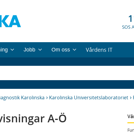
1
SOS 
Vårdens IT
ning
Jobb
Om oss
iagnostik Karolinska
Karolinska Universitetslaboratoriet
isningar A-Ö
Vå
Fun