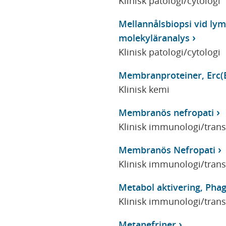
Klinisk patologi/cytologi
Mellannålsbiopsi vid lym
molekyläranalys
Klinisk patologi/cytologi
Membranproteiner, Erc(B
Klinisk kemi
Membranös nefropati
Klinisk immunologi/tran
Membranös Nefropati
Klinisk immunologi/tran
Metabol aktivering, Pha
Klinisk immunologi/tran
Metanefriner