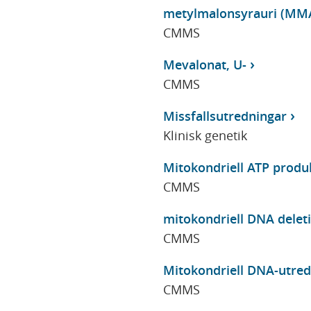
metylmalonsyrauri (MMA
CMMS
Mevalonat, U-
CMMS
Missfallsutredningar
Klinisk genetik
Mitokondriell ATP produk
CMMS
mitokondriell DNA delet
CMMS
Mitokondriell DNA-utred
CMMS