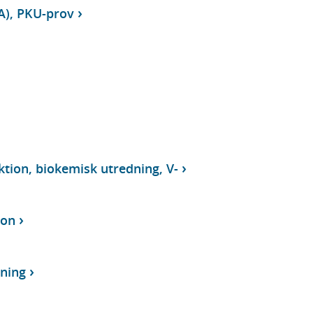
), PKU-prov
tion, biokemisk utredning, V-
ion
ning