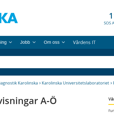
1
SOS 
Vårdens IT
ning
Jobb
Om oss
iagnostik Karolinska
Karolinska Universitetslaboratoriet
isningar A-Ö
Vå
Fun