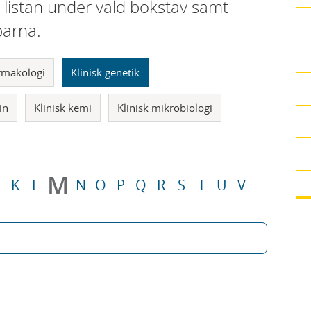
i listan under vald bokstav samt
parna.
armakologi
Klinisk genetik
in
Klinisk kemi
Klinisk mikrobiologi
M
K
L
N
O
P
Q
R
S
T
U
V