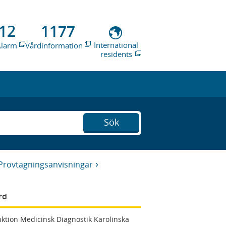
12
1177
International
Alarm
Vårdinformation
residents
Sök
Provtagningsanvisningar
rd
ktion Medicinsk Diagnostik Karolinska