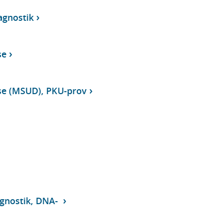
agnostik
se
se (MSUD), PKU-prov
agnostik, DNA-