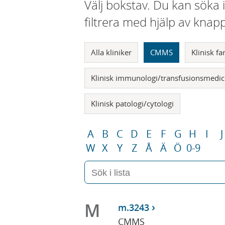
Välj bokstav. Du kan söka 
filtrera med hjälp av knap
Alla kliniker
CMMS
Klinisk f
Klinisk immunologi/transfusionsmedic
Klinisk patologi/cytologi
A
B
C
D
E
F
G
H
I
J
W
X
Y
Z
Å
Ä
Ö
0-9
M
m.3243
CMMS