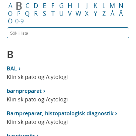
B
A
C
D
E
F
G
H
I
J
K
L
M
N
O
P
Q
R
S
T
U
V
W
X
Y
Z
Å
Ä
Ö
0-9
B
BAL
Klinisk patologi/cytologi
barnpreparat
Klinisk patologi/cytologi
Barnpreparat, histopatologisk diagnostik
Klinisk patologi/cytologi
barntumör