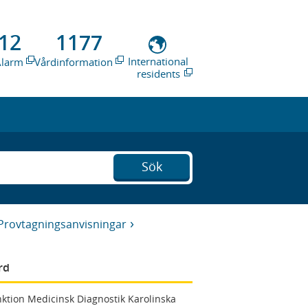
12
1177
International
Alarm
Vårdinformation
residents
Sök
Provtagningsanvisningar
rd
ktion Medicinsk Diagnostik Karolinska