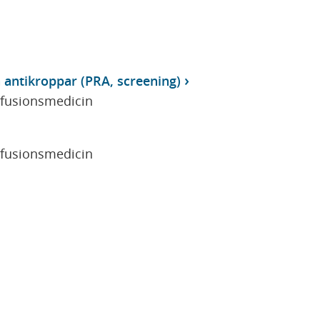
 antikroppar (PRA, screening)
sfusionsmedicin
sfusionsmedicin