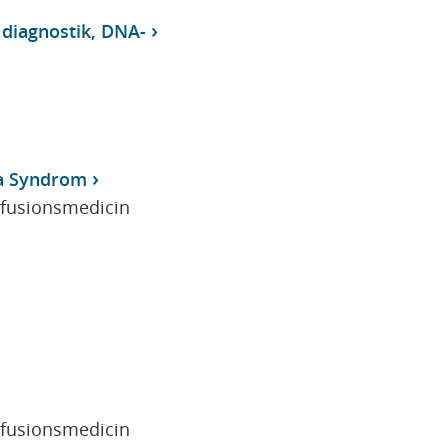
 diagnostik, DNA-
a Syndrom
sfusionsmedicin
sfusionsmedicin