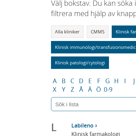
Välj bokstav. Du kan söka 
filtrera med hjälp av knap
Alla kliniker
CMMS
Klinisk f
Klinisk immunologi/transfusionsmedic
Klinisk patologi/cytologi
A
B
C
D
E
F
G
H
I
J
X
Y
Z
Å
Ä
Ö
0-9
L
Labileno
Klinisk farmakologi