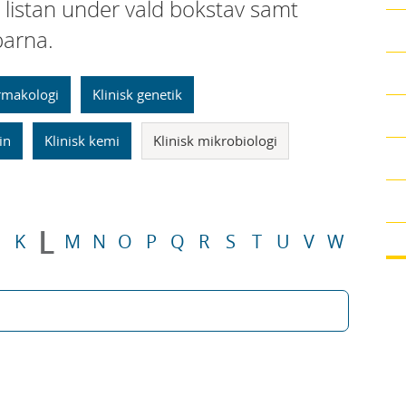
i listan under vald bokstav samt
parna.
armakologi
Klinisk genetik
in
Klinisk kemi
Klinisk mikrobiologi
L
K
M
N
O
P
Q
R
S
T
U
V
W