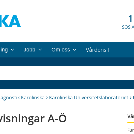
1
SOS 
Vårdens IT
ning
Jobb
Om oss
iagnostik Karolinska
Karolinska Universitetslaboratoriet
isningar A-Ö
Vå
Fun