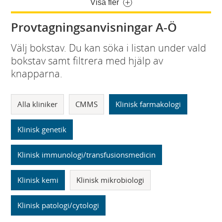
Visa fler
Provtagningsanvisningar A-Ö
Välj bokstav. Du kan söka i listan under vald
bokstav samt filtrera med hjälp av
knapparna.
Alla kliniker
CMMS
Klinisk farmakologi
Klinisk genetik
Klinisk immunologi/transfusionsmedicin
Klinisk kemi
Klinisk mikrobiologi
Klinisk patologi/cytologi