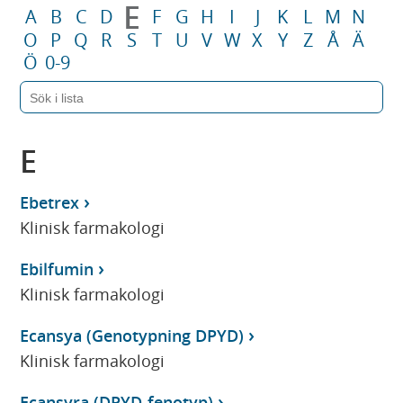
E
A
B
C
D
F
G
H
I
J
K
L
M
N
O
P
Q
R
S
T
U
V
W
X
Y
Z
Å
Ä
Ö
0-9
E
Ebetrex
Klinisk farmakologi
Ebilfumin
Klinisk farmakologi
Ecansya (Genotypning DPYD)
Klinisk farmakologi
Ecansyra (DPYD-fenotyp)