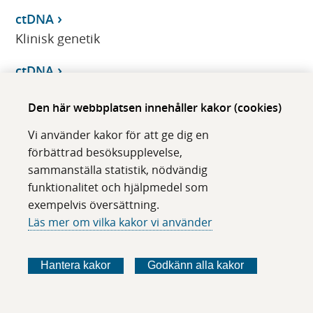
ctDNA
Klinisk genetik
ctDNA
Klinisk patologi/cytologi
Den här webbplatsen innehåller kakor (cookies)
C-terminal telopeptid av typ I kollagen
Vi använder kakor för att ge dig en
Klinisk kemi
förbättrad besöksupplevelse,
sammanställa statistik, nödvändig
Ctx
funktionalitet och hjälpmedel som
Klinisk kemi
exempelvis översättning.
Läs mer om vilka kakor vi använder
Cubicin
Klinisk farmakologi
Hantera kakor
Godkänn alla kakor
CV2
Klinisk immunologi/transfusionsmedicin