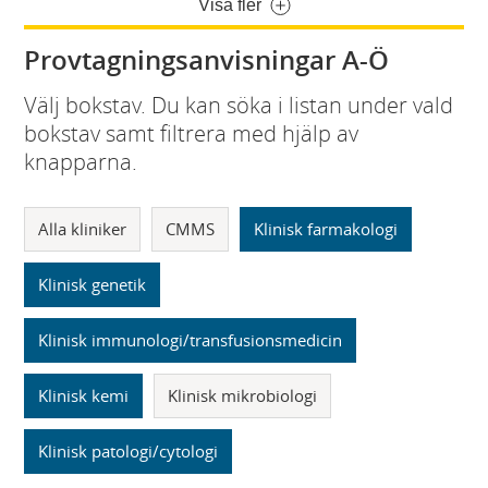
Visa fler
Provtagningsanvisningar A-Ö
Välj bokstav. Du kan söka i listan under vald
bokstav samt filtrera med hjälp av
knapparna.
Alla kliniker
CMMS
Klinisk farmakologi
Klinisk genetik
Klinisk immunologi/transfusionsmedicin
Klinisk kemi
Klinisk mikrobiologi
Klinisk patologi/cytologi