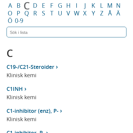
C
A
B
D
E
F
G
H
I
J
K
L
M
N
O
P
Q
R
S
T
U
V
W
X
Y
Z
Å
Ä
Ö
0-9
C
C19-/C21-Steroider
Klinisk kemi
C1INH
Klinisk kemi
C1-inhibitor (enz), P-
Klinisk kemi
C1-inhibitor, P-