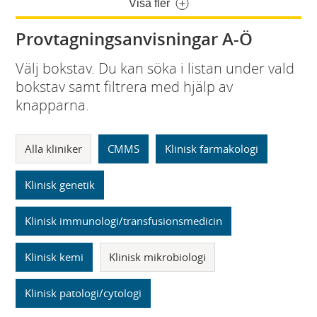
Visa fler
Provtagningsanvisningar A-Ö
Välj bokstav. Du kan söka i listan under vald
bokstav samt filtrera med hjälp av
knapparna.
Alla kliniker
CMMS
Klinisk farmakologi
Klinisk genetik
Klinisk immunologi/transfusionsmedicin
Klinisk kemi
Klinisk mikrobiologi
Klinisk patologi/cytologi