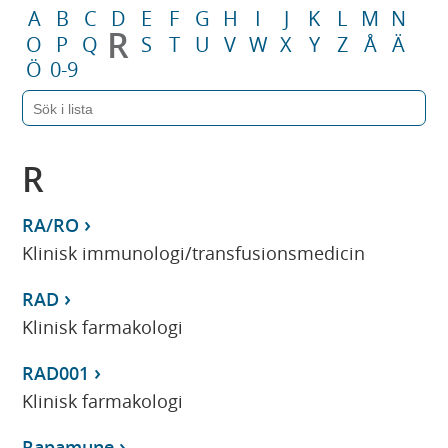
A
B
C
D
E
F
G
H
I
J
K
L
M
N
R
O
P
Q
S
T
U
V
W
X
Y
Z
Å
Ä
Ö
0-9
R
RA/RO
Klinisk immunologi/transfusionsmedicin
RAD
Klinisk farmakologi
RAD001
Klinisk farmakologi
Rapamune