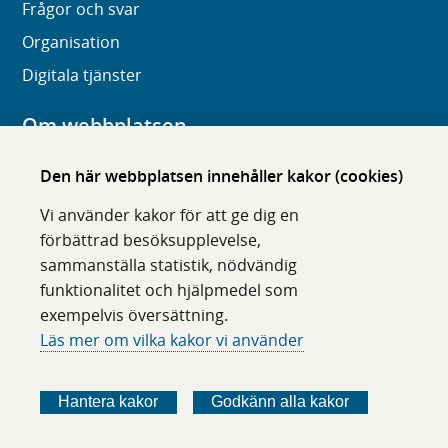
Frågor och svar
Organisation
Digitala tjänster
Om webbplatsen
Om karolinska.se
Den här webbplatsen innehåller kakor (cookies)
Navigation och hittbarhet
Vi använder kakor för att ge dig en
Tillgänglighet
förbättrad besöksupplevelse,
sammanställa statistik, nödvändig
Om cookies
funktionalitet och hjälpmedel som
exempelvis översättning.
Följ oss i sociala medier
Läs mer om vilka kakor vi använder
F
F
F
F
ö
ö
ö
ö
Hantera kakor
Godkänn alla kakor
l
l
l
l
j
j
j
j