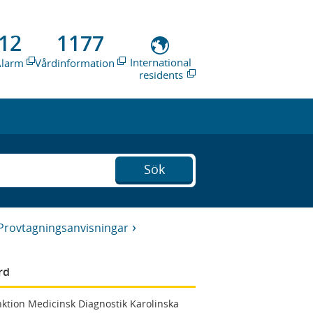
12
1177
International
Alarm
Vårdinformation
residents
Sök
Provtagningsanvisningar
rd
ktion Medicinsk Diagnostik Karolinska