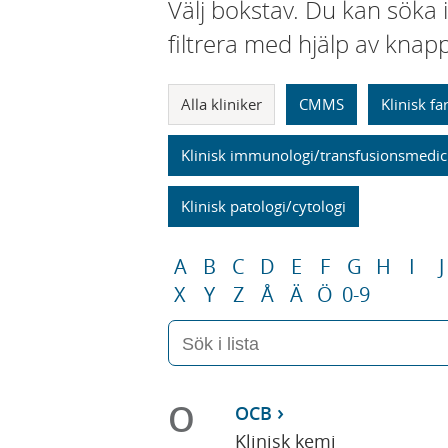
Välj bokstav. Du kan söka 
filtrera med hjälp av knap
Alla kliniker
CMMS
Klinisk f
Klinisk immunologi/transfusionsmedic
Klinisk patologi/cytologi
A
B
C
D
E
F
G
H
I
J
X
Y
Z
Å
Ä
Ö
0-9
O
OCB
Klinisk kemi