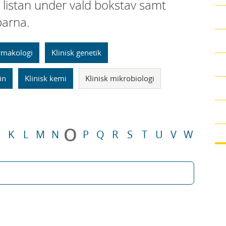
i listan under vald bokstav samt
parna.
armakologi
Klinisk genetik
in
Klinisk kemi
Klinisk mikrobiologi
O
K
L
M
N
P
Q
R
S
T
U
V
W