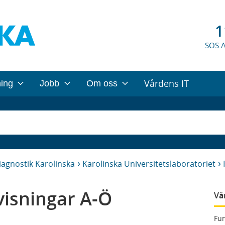
1
SOS 
Vårdens IT
ning
Jobb
Om oss
iagnostik Karolinska
Karolinska Universitetslaboratoriet
isningar A-Ö
Vå
Fun