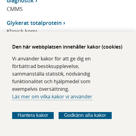
diagnostik
CMMS
Glykerat totalprotein
Klinisk kemi
glykokonjugat, U-
Den här webbplatsen innehåller kakor (cookies)
CMMS
Vi använder kakor för att ge dig en
förbättrad besöksupplevelse,
glykolat, U-
sammanställa statistik, nödvändig
CMMS
funktionalitet och hjälpmedel som
exempelvis översättning.
Glykoprotein
Läs mer om vilka kakor vi använder
Klinisk immunologi/transfusionsmedicin
Glykosaminoglykaner, kvant, U-
Hantera kakor
Godkänn alla kakor
CMMS
Glykosylasparaginas, Lkc-