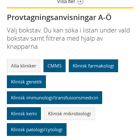
Visa fler
Provtagningsanvisningar A-Ö
Välj bokstav. Du kan söka i listan under vald
bokstav samt filtrera med hjälp av
knapparna.
Alla kliniker
CMMS
Klinisk farmakologi
Klinisk genetik
Klinisk immunologi/transfusionsmedicin
Klinisk kemi
Klinisk mikrobiologi
Klinisk patologi/cytologi