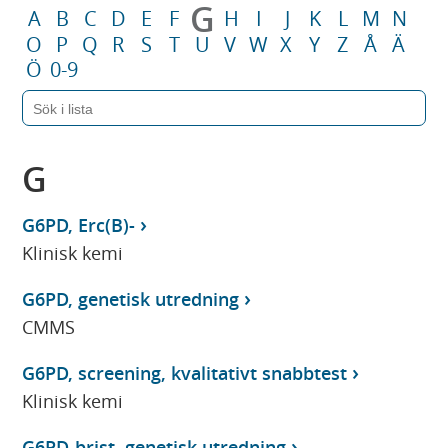
G
A
B
C
D
E
F
H
I
J
K
L
M
N
O
P
Q
R
S
T
U
V
W
X
Y
Z
Å
Ä
Ö
0-9
G
G6PD, Erc(B)-
Klinisk kemi
G6PD, genetisk utredning
CMMS
G6PD, screening, kvalitativt snabbtest
Klinisk kemi
G6PD-brist, genetisk utredning