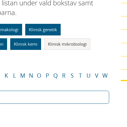
i listan under vald bokstav samt
parna.
armakologi
Klinisk genetik
in
Klinisk kemi
Klinisk mikrobiologi
K
L
M
N
O
P
Q
R
S
T
U
V
W