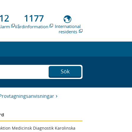
12
1177
International
Alarm
Vårdinformation
residents
Sök
Provtagningsanvisningar
rd
ktion Medicinsk Diagnostik Karolinska