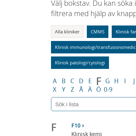
Välj bokstav. Du kan söka 
filtrera med hjälp av knap
Alla kliniker
CMMS
Klinisk f
Klinisk immunologi/transfusionsmedic
Klinisk patologi/cytologi
F
A
B
C
D
E
G
H
I
J
X
Y
Z
Å
Ä
Ö
0-9
F
F10
Klinisk kemi