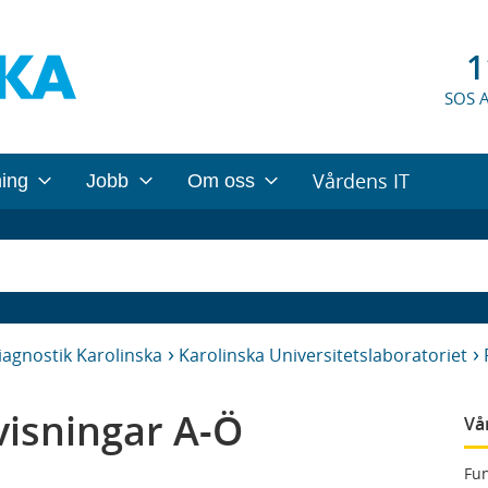
1
SOS 
Vårdens IT
ning
Jobb
Om oss
iagnostik Karolinska
Karolinska Universitetslaboratoriet
isningar A-Ö
Vå
Fun