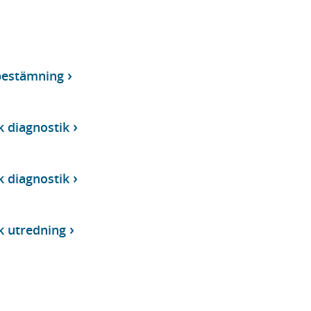
bestämning
k diagnostik
k diagnostik
k utredning