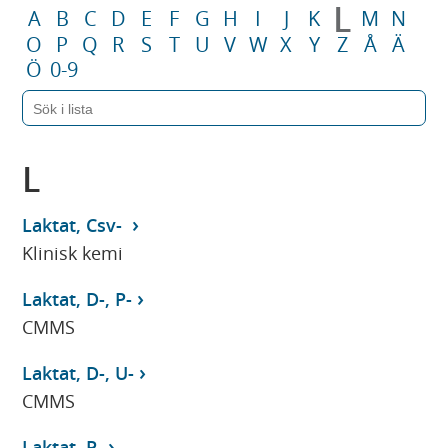
L
A
B
C
D
E
F
G
H
I
J
K
M
N
O
P
Q
R
S
T
U
V
W
X
Y
Z
Å
Ä
Ö
0-9
L
Laktat, Csv-
Klinisk kemi
Laktat, D-, P-
CMMS
Laktat, D-, U-
CMMS
Laktat, P-