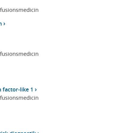
sfusionsmedicin
n
sfusionsmedicin
factor-like 1
sfusionsmedicin