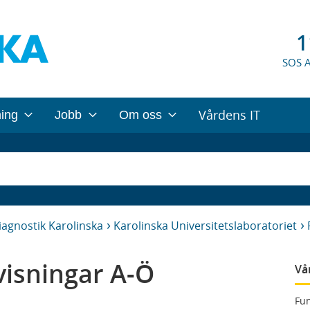
1
SOS 
Vårdens IT
ning
Jobb
Om oss
iagnostik Karolinska
Karolinska Universitetslaboratoriet
isningar A-Ö
Vå
Fun