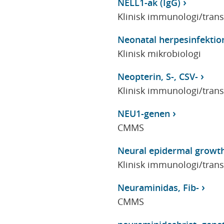
NELL1-ak (IgG)
Klinisk immunologi/tran
Neonatal herpesinfektio
Klinisk mikrobiologi
Neopterin, S-, CSV-
Klinisk immunologi/tran
NEU1-genen
CMMS
Neural epidermal growth 
Klinisk immunologi/tran
Neuraminidas, Fib-
CMMS