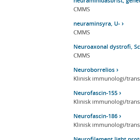
neuraminidasbrist, genet
CMMS
neuraminsyra, U-
CMMS
Neuroaxonal dystrofi, Sc
CMMS
Neuroborrelios
Klinisk immunologi/tran
Neurofascin-155
Klinisk immunologi/tran
Neurofascin-186
Klinisk immunologi/tran
Neurofilament light prot