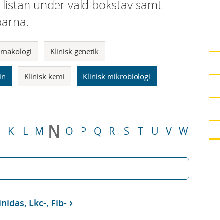
i listan under vald bokstav samt
parna.
armakologi
Klinisk genetik
in
Klinisk kemi
Klinisk mikrobiologi
N
K
L
M
O
P
Q
R
S
T
U
V
W
idas, Lkc-, Fib-