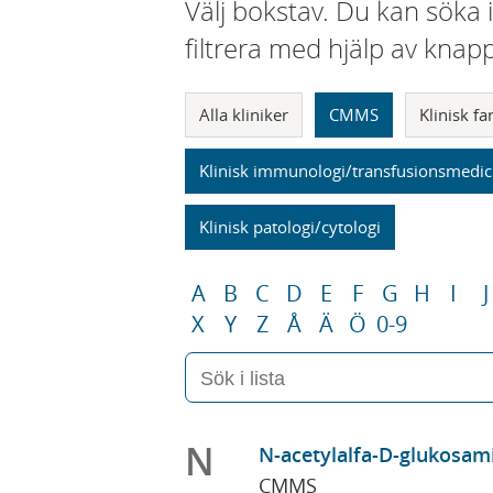
Välj bokstav. Du kan söka 
filtrera med hjälp av knap
Alla kliniker
CMMS
Klinisk f
Klinisk immunologi/transfusionsmedic
Klinisk patologi/cytologi
A
B
C
D
E
F
G
H
I
J
X
Y
Z
Å
Ä
Ö
0-9
N
N-acetylalfa-D-glukosamin
CMMS