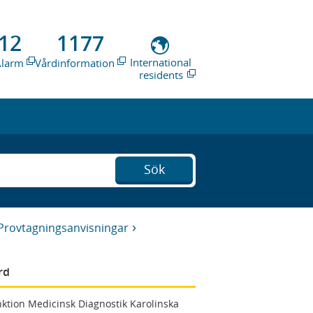
12
1177
International
Alarm
Vårdinformation
residents
Sök
Provtagningsanvisningar
rd
ktion Medicinsk Diagnostik Karolinska