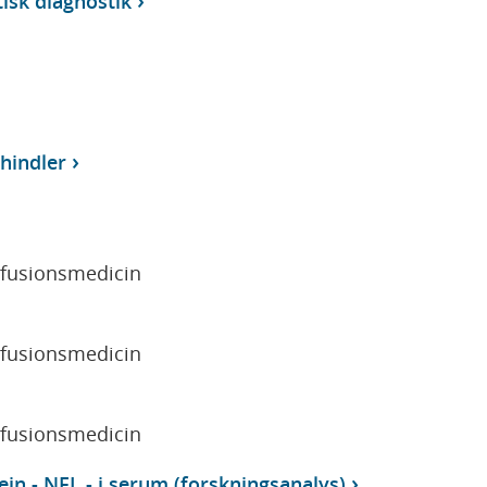
isk diagnostik
hindler
sfusionsmedicin
sfusionsmedicin
sfusionsmedicin
ein - NFL - i serum (forskningsanalys)