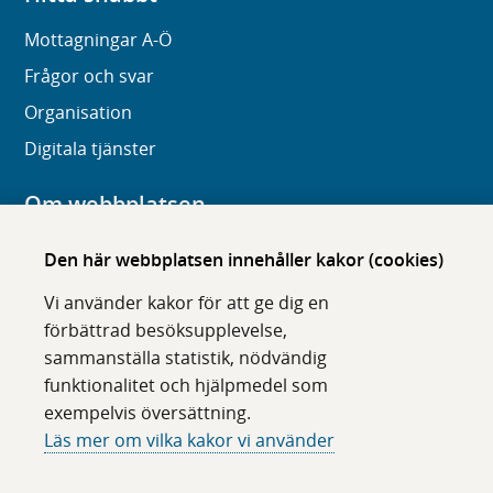
Mottagningar A-Ö
Frågor och svar
Organisation
Digitala tjänster
Om webbplatsen
Om karolinska.se
Den här webbplatsen innehåller kakor (cookies)
Navigation och hittbarhet
Vi använder kakor för att ge dig en
Tillgänglighet
förbättrad besöksupplevelse,
sammanställa statistik, nödvändig
Om cookies
funktionalitet och hjälpmedel som
exempelvis översättning.
Följ oss i sociala medier
Läs mer om vilka kakor vi använder
F
F
F
F
ö
ö
ö
ö