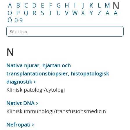
N
A
B
C
D
E
F
G
H
I
J
K
L
M
O
P
Q
R
S
T
U
V
W
X
Y
Z
Å
Ä
Ö
0-9
N
Nativa njurar, hjärtan och
transplantationsbiopsier, histopatologisk
diagnostik
Klinisk patologi/cytologi
Nativt DNA
Klinisk immunologi/transfusionsmedicin
Nefropati