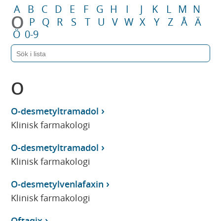
A
B
C
D
E
F
G
H
I
J
K
L
M
N
O
P
Q
R
S
T
U
V
W
X
Y
Z
Å
Ä
Ö
0-9
O
O-desmetyltramadol
Klinisk farmakologi
O-desmetyltramadol
Klinisk farmakologi
O-desmetylvenlafaxin
Klinisk farmakologi
Oftaqix