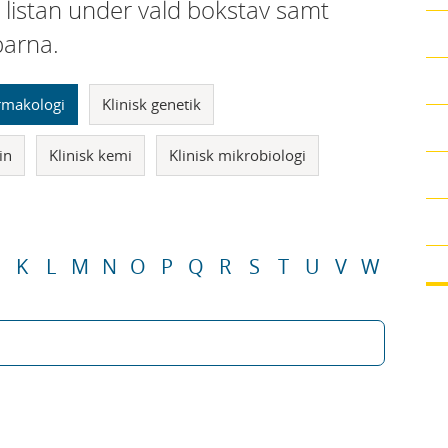
i listan under vald bokstav samt
parna.
armakologi
Klinisk genetik
in
Klinisk kemi
Klinisk mikrobiologi
K
L
M
N
O
P
Q
R
S
T
U
V
W