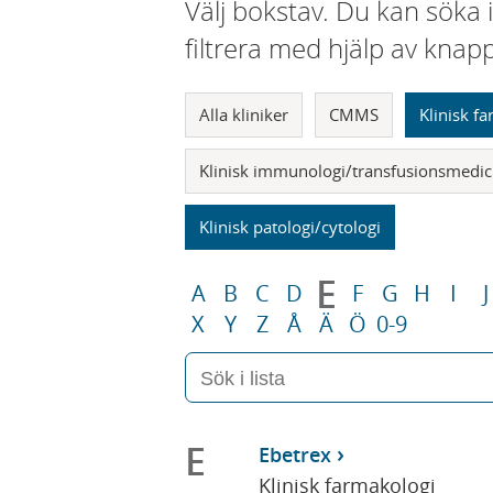
Välj bokstav. Du kan söka 
filtrera med hjälp av knap
Alla kliniker
CMMS
Klinisk f
Klinisk immunologi/transfusionsmedic
Klinisk patologi/cytologi
E
A
B
C
D
F
G
H
I
J
X
Y
Z
Å
Ä
Ö
0-9
E
Ebetrex
Klinisk farmakologi