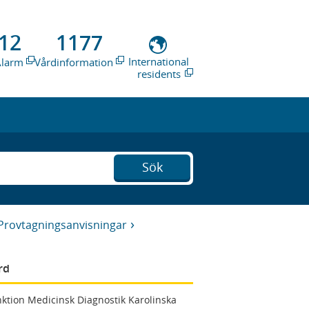
12
1177
International
Alarm
Vårdinformation
residents
Sök
Provtagningsanvisningar
rd
ktion Medicinsk Diagnostik Karolinska