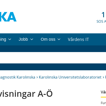
1
SOS 
Vårdens IT
ning
Jobb
Om oss
iagnostik Karolinska
Karolinska Universitetslaboratoriet
isningar A-Ö
Vå
Fun