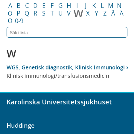
A
B
C
D
E
F
G
H
I
J
K
L
M
N
W
O
P
Q
R
S
T
U
V
X
Y
Z
Å
Ä
Ö
0-9
W
WGS, Genetisk diagnostik, Klinisk Immunologi
Klinisk immunologi/transfusionsmedicin
Karolinska Universitetssjukhuset
Huddinge