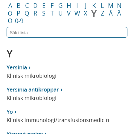
A
B
C
D
E
F
G
H
I
J
K
L
M
N
Y
O
P
Q
R
S
T
U
V
W
X
Z
Å
Ä
Ö
0-9
Y
Yersinia
Klinisk mikrobiologi
Yersinia antikroppar
Klinisk mikrobiologi
Yo
Klinisk immunologi/transfusionsmedicin
Ytprovtagning