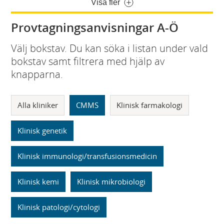
Visa fler
Provtagningsanvisningar A-Ö
Välj bokstav. Du kan söka i listan under vald
bokstav samt filtrera med hjälp av
knapparna.
Alla kliniker
CMMS
Klinisk farmakologi
Klinisk genetik
Klinisk immunologi/transfusionsmedicin
Klinisk kemi
Klinisk mikrobiologi
Klinisk patologi/cytologi