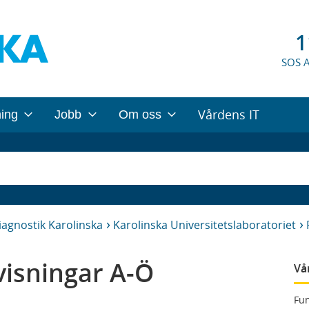
1
SOS 
Vårdens IT
ning
Jobb
Om oss
iagnostik Karolinska
Karolinska Universitetslaboratoriet
isningar A-Ö
Vå
Fun