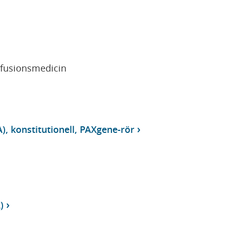
sfusionsmedicin
), konstitutionell, PAXgene-rör
)