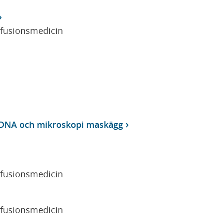
sfusionsmedicin
t-DNA och mikroskopi maskägg
sfusionsmedicin
sfusionsmedicin