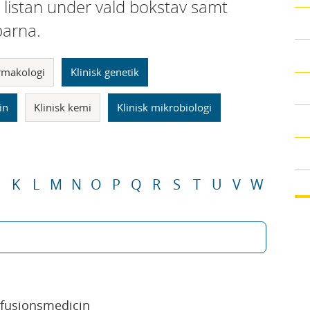
i listan under vald bokstav samt
parna.
armakologi
Klinisk genetik
in
Klinisk kemi
Klinisk mikrobiologi
K
L
M
N
O
P
Q
R
S
T
U
V
W
sfusionsmedicin