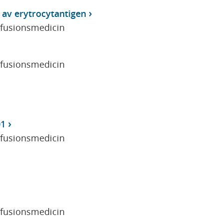
av erytrocytantigen
sfusionsmedicin
sfusionsmedicin
01
sfusionsmedicin
sfusionsmedicin