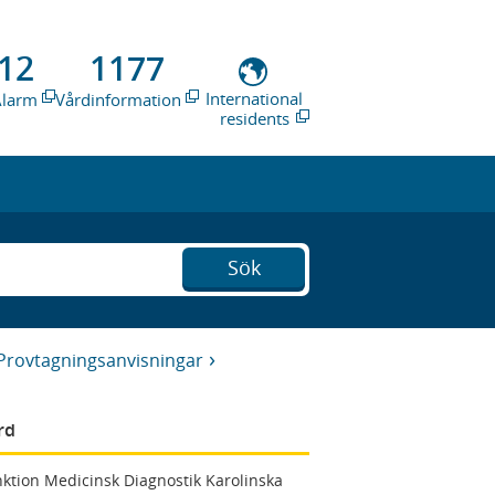
12
1177
International
Alarm
Vårdinformation
residents
Sök
Provtagningsanvisningar
rd
ktion Medicinsk Diagnostik Karolinska