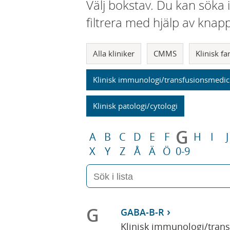
Välj bokstav. Du kan söka 
filtrera med hjälp av knap
Alla kliniker
CMMS
Klinisk f
Klinisk immunologi/transfusionsmedic
Klinisk patologi/cytologi
G
A
B
C
D
E
F
H
I
J
X
Y
Z
Å
Ä
Ö
0-9
G
GABA-B-R
Klinisk immunologi/tran