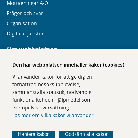
Mottagningar A-Ö
Frågor och svar
Organisation
Digitala tjänster
Om webbplatsen
Om karolinska.se
Den här webbplatsen innehåller kakor (cookies)
Navigation och hittbarhet
Vi använder kakor för att ge dig en
Tillgänglighet
förbättrad besöksupplevelse,
sammanställa statistik, nödvändig
Om cookies
funktionalitet och hjälpmedel som
exempelvis översättning.
Följ oss i sociala medier
Läs mer om vilka kakor vi använder
F
F
F
F
ö
ö
ö
ö
Hantera kakor
Godkänn alla kakor
l
l
l
l