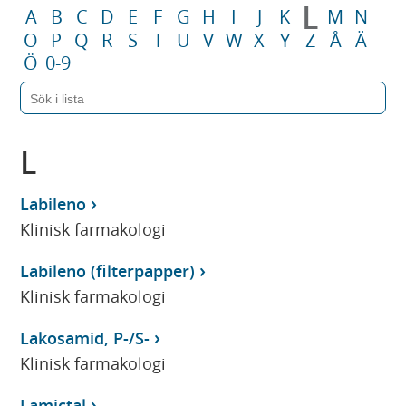
L
A
B
C
D
E
F
G
H
I
J
K
M
N
O
P
Q
R
S
T
U
V
W
X
Y
Z
Å
Ä
Ö
0-9
L
Labileno
Klinisk farmakologi
Labileno (filterpapper)
Klinisk farmakologi
Lakosamid, P-/S-
Klinisk farmakologi
Lamictal